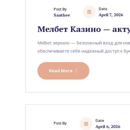
Date
Post By
April 7, 2026
Saathee
Мелбет Казино — акт
Melbet зеркало — безопасный вход для но
обеспечиваете себе надежный доступ к бук
Read More
Date
Post By
April 6, 2026