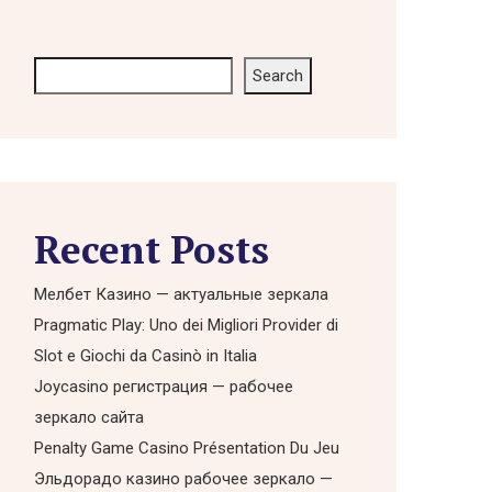
Search
Search
Recent Posts
Мелбет Казино — актуальные зеркала
Pragmatic Play: Uno dei Migliori Provider di
Slot e Giochi da Casinò in Italia
Joycasino регистрация — рабочее
зеркало сайта
Penalty Game Casino Présentation Du Jeu
Эльдорадо казино рабочее зеркало —