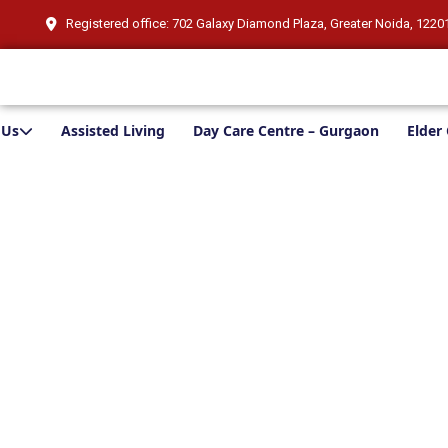
Registered office: 702 Galaxy Diamond Plaza, Greater Noida, 1220
 Us
Assisted Living
Day Care Centre – Gurgaon
Elder
Our