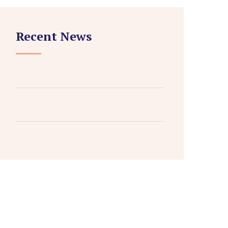
Recent News