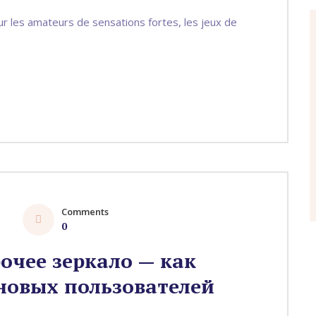
r les amateurs de sensations fortes, les jeux de
Comments
0
очее зеркало — как
 новых пользователей